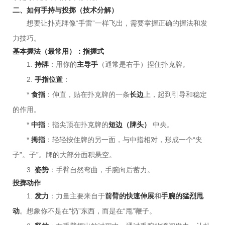
二、如何手持与投掷（技术分解）
想要让扑克牌像“手雷”一样飞出，需要掌握正确的握法和发
力技巧。
基本握法（最常用）：
指握式
1.
持牌
：用你的
主导手
（通常是右手）捏住扑克牌。
2.
手指位置
：
*
食指
：伸直，贴在扑克牌的一条
长边
上，起到引导和稳定
的作用。
*
中指
：指尖顶在扑克牌的
短边（牌头）
中央。
*
拇指
：轻轻按住牌的另一面，与中指相对，形成一个“夹
子”。子”。牌的大部分面积悬空。
3.
姿势
：手臂自然弯曲，手腕向后蓄力。
投掷动作
1.
发力
：力量主要来自于
前臂的快速伸展
和
手腕的猛烈甩
动
。想象你不是在“扔”东西，而是在“甩”鞭子。