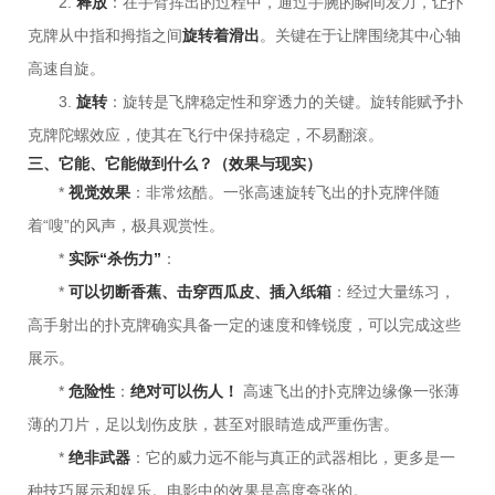
2.
释放
：在手臂挥出的过程中，通过手腕的瞬间发力，让扑
克牌从中指和拇指之间
旋转着滑出
。关键在于让牌围绕其中心轴
高速自旋。
3.
旋转
：旋转是飞牌稳定性和穿透力的关键。旋转能赋予扑
克牌陀螺效应，使其在飞行中保持稳定，不易翻滚。
三、它能、它能做到什么？（效果与现实）
*
视觉效果
：非常炫酷。一张高速旋转飞出的扑克牌伴随
着“嗖”的风声，极具观赏性。
*
实际“杀伤力”
：
*
可以切断香蕉、击穿西瓜皮、插入纸箱
：经过大量练习，
高手射出的扑克牌确实具备一定的速度和锋锐度，可以完成这些
展示。
*
危险性
：
绝对可以伤人！
高速飞出的扑克牌边缘像一张薄
薄的刀片，足以划伤皮肤，甚至对眼睛造成严重伤害。
*
绝非武器
：它的威力远不能与真正的武器相比，更多是一
种技巧展示和娱乐。电影中的效果是高度夸张的。