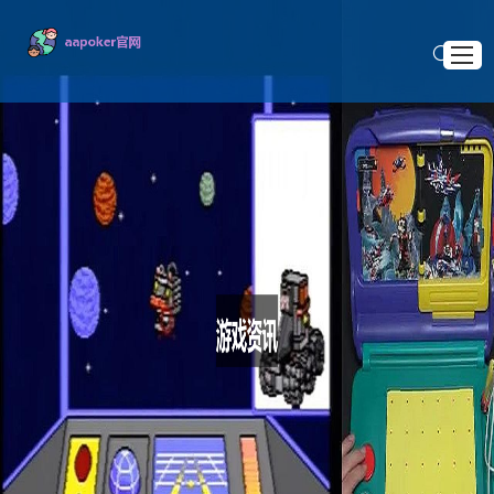
首页官网入口
了解aapoker电脑版下载
>
>
首页
游戏资讯
扑克手雷_手持扑克牌
项目展示
扑克手雷_手持扑克牌
游戏资讯
2026 .03 .10
最新注册网址
找到aapoker下载地址
它指的是通过特定的手法，将一张或多张扑克牌像投掷飞盘
或手榴弹一样高速、旋转地掷出。这个技巧因为其在电影、漫画
和魔术表演中的炫酷表现而广为人知。
下面为您详细解析“扑克手雷”的方方面面：
一、核心概念与来源