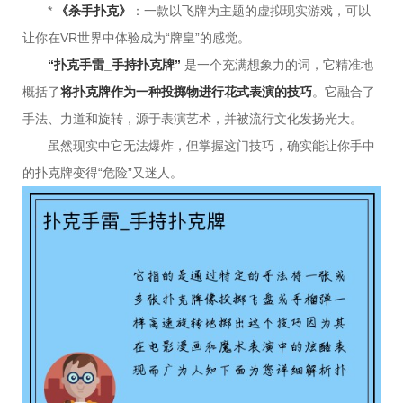
*
《杀手扑克》
：一款以飞牌为主题的虚拟现实游戏，可以
让你在VR世界中体验成为“牌皇”的感觉。
“扑克手雷_手持扑克牌”
是一个充满想象力的词，它精准地
概括了
将扑克牌作为一种投掷物进行花式表演的技巧
。它融合了
手法、力道和旋转，源于表演艺术，并被流行文化发扬光大。
虽然现实中它无法爆炸，但掌握这门技巧，确实能让你手中
的扑克牌变得“危险”又迷人。