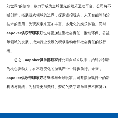
幻世界”的使命，致力于成为全球领先的娱乐互动平台。公司将不
断创新，拓展游戏领域的边界，探索虚拟现实、人工智能等前沿
技术的应用，为玩家带来更加丰富、多元化的娱乐体验。同时，
aapoker俱乐部哪家好
也将更加注重社会责任，推动环保、公益
等领域的发展，成为行业发展的积极推动者和社会责任的践行
者。
总之，
aapoker俱乐部哪家好
公司自成立以来，始终以创新
为核心驱动力，在不断变化的游戏产业中稳步前行。未来，
aapoker俱乐部哪家好
将继续与全球玩家共同迎接游戏行业的新
机遇与挑战，为创造更加美好、梦幻的数字娱乐世界不懈努力。