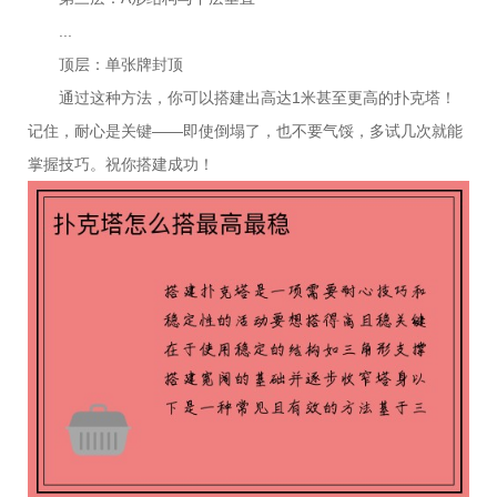
...
顶层：单张牌封顶
通过这种方法，你可以搭建出高达1米甚至更高的扑克塔！
记住，耐心是关键——即使倒塌了，也不要气馁，多试几次就能
掌握技巧。祝你搭建成功！