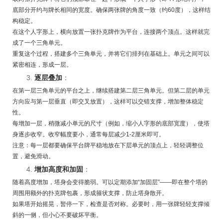
底部分开约与牌长相同的宽度。确保两张牌的角度一致（约60度），这样结
构稳定。
在这个人字形上，横向放置一张扑克牌作为平台，连接两个顶点。这样就完
成了一个三角单元。
重复这个过程，搭建多个三角单元，并将它们排列在基础上。单元之间可以
紧密相连，形成一层。
3.
逐层叠加
：
在第一层三角单元的平台之上，继续搭建第二层三角单元。但第二层的单元
方向应与第一层垂直（即交叉放置），这样可以交错支撑，增加整体稳定
性。
每增加一层，稍微减小单元的尺寸（例如，缩小人字形的底部宽度），使塔
身逐步收窄。收窄幅度要小，通常每层减少1-2厘米即可。
注意：每一层都要确保平台牌平稳地放在下层单元的顶点上，轻轻调整位
置，避免滑动。
4.
增加高度和加固
：
随着高度增加，塔身会变得脆弱。可以定期添加“加固层”——即在整个塔的
周围用额外的扑克牌包裹，形成箍状支撑，防止塔身散开。
如果塔开始摇晃，暂停一下，检查是否对称。必要时，用一张牌轻轻支撑倾
斜的一侧，但小心不要破坏平衡。