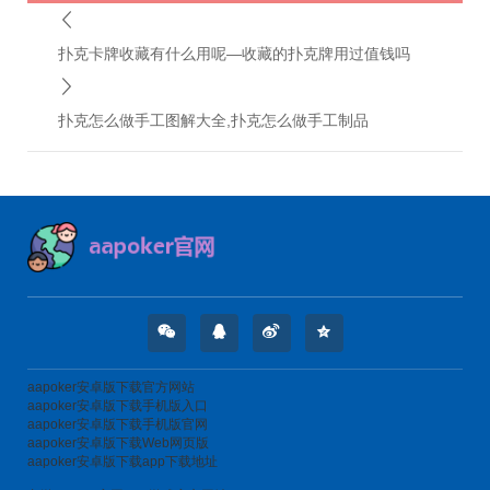
扑克卡牌收藏有什么用呢—收藏的扑克牌用过值钱吗
扑克怎么做手工图解大全,扑克怎么做手工制品
aapoker安卓版下载官方网站
aapoker安卓版下载手机版入口
aapoker安卓版下载手机版官网
aapoker安卓版下载Web网页版
aapoker安卓版下载app下载地址