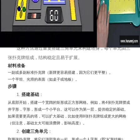
撑。
基础要宽
：底部越宽，塔越稳定。随着高度增加，逐步收窄塔身，但收窄速
度要慢。
对称平衡
：确保塔身左右对称，重量分布均匀，避免倾斜。
环境选择
：在无风、无震动的平坦表面上操作，避免意外倒塌。
分步搭建指南（基于三角单元法）
这种方法通过重复搭建三角单元来构建塔身，每个单元由三
张扑克牌组成，结构稳定且易于扩展。
材料准备
一副或多副标准扑克牌（新牌更容易搭建，因为它们更平整）。
一个平坦、光滑的表面（如桌子或地板）。
步骤
1.
搭建基础
：
从底部开始，搭建一个宽阔的矩形或正方形网格。例如，将4张扑克牌摆成
井字形，字形，形成一个小平台。这可以作为第一层，提供稳定的基础。
如果需要更高的塔，可以扩大基础，比如使用8张扑克牌组成更大的网格
（但注意，基础太大可能浪费牌，影响高度）。
2.
创建三角单元
：
取两张扑克牌，将它们顶部靠在一起，形成一个人字形（即“A”形结构），