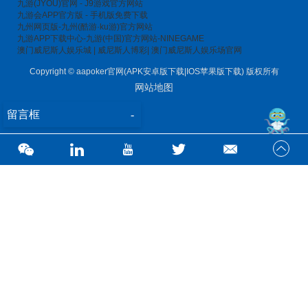
九游(JYOU)官网 - J9游戏官方网站
九游会APP官方版 - 手机版免费下载
九州网页版-九州(酷游·ku游)官方网站
九游APP下载中心-九游(中国)官方网站-NINEGAME
澳门威尼斯人娱乐城 | 威尼斯人博彩| 澳门威尼斯人娱乐场官网
Copyright © aapoker官网(APK安卓版下载|IOS苹果版下载) 版权所有
网站地图
留言框
-